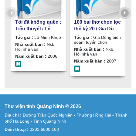
Tôi đã không quên :
100 bài thơ chọn lọc
Q
Tiểu thuyết / Lê
thế kỷ 20 / Gia Dũng
c
Minh Khuê
biên soạn, tuyển
T
Tác giả :
Lê Minh Khuê
Tác giả :
Gia Dũng biên
T
chọn
soạn, tuyển chọn
N
Nhà xuất bản :
Nxb.
Hội nhà văn
Nhà xuất bản :
Nxb.
N
Hội nhà văn
n
Năm xuất bản :
2006
Năm xuất bản :
2007
N
Thư viện tỉnh Quảng Ninh © 2026
Địa chỉ :
Đường Trần Quốc Nghiễn - Phường Hồng Hải - Thành
phố Hạ Long - Tỉnh Quảng Ninh
Điện thoại :
0203.6500.163