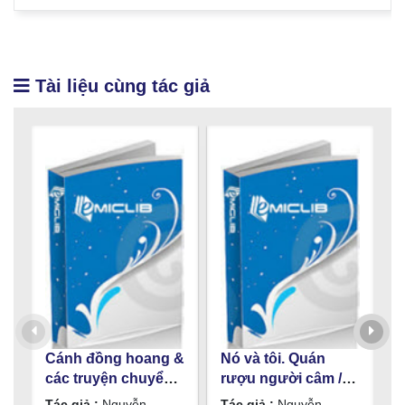
Tài liệu cùng tác giả
Cánh đồng hoang &
Nó và tôi. Quán
M
các truyện chuyển
rượu người câm /
T
thể qua phim /
Nguyễn Quang
N
Tác giả :
Nguyễn
Tác giả :
Nguyễn
T