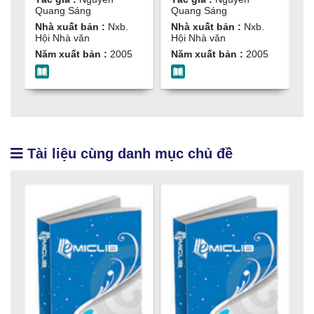
Nguyễn Quang
Sáng
S
Quang Sáng
Quang Sáng
Q
Sáng
Nhà xuất bản :
Nxb.
Nhà xuất bản :
Nxb.
N
Hội Nhà văn
Hội Nhà văn
H
Năm xuất bản :
2005
Năm xuất bản :
2005
N
Tài liệu cùng danh mục chủ đề