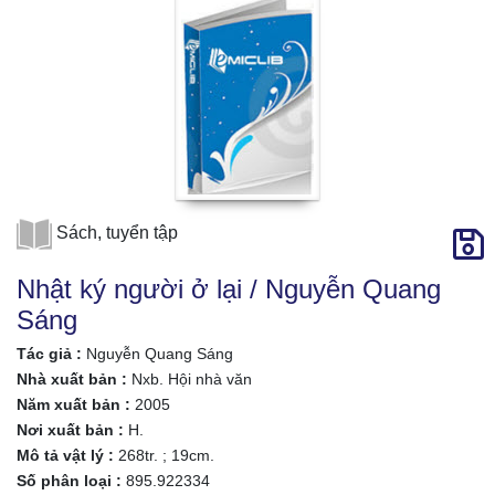
Sách, tuyển tập
Nhật ký người ở lại / Nguyễn Quang
Sáng
Tác giả :
Nguyễn Quang Sáng
Nhà xuất bản :
Nxb. Hội nhà văn
Năm xuất bản :
2005
Nơi xuất bản :
H.
Mô tả vật lý :
268tr. ; 19cm.
Số phân loại :
895.922334