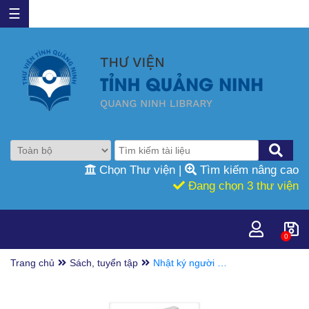
☰
Chọn Thư viện
|
Tìm kiếm nâng cao
Đang chọn 3 thư viện
0
Trang chủ
Sách, tuyển tập
Nhật ký người ở
lại / Nguyễn
Quang Sáng