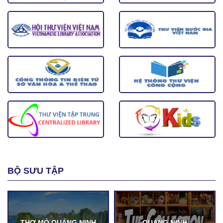
BỘ SƯU TẬP
THỢ MỎ QUẢNG NINH
QUẢNG NINH