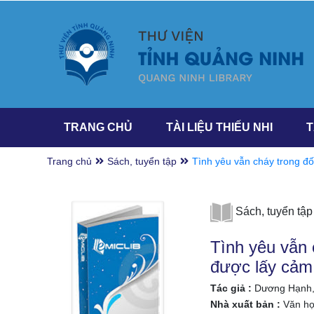
TRANG CHỦ
TÀI LIỆU THIẾU NHI
T
Trang chủ
Sách, tuyển tập
Tình yêu vẫn cháy trong đố
tình yêu được lấy cảm hứng 
Dương Hạnh, Hạ Mer
Sách, tuyển tập
Tình yêu vẫn 
được lấy cảm
Tác giả :
Dương Hạnh,
Nhà xuất bản :
Văn họ