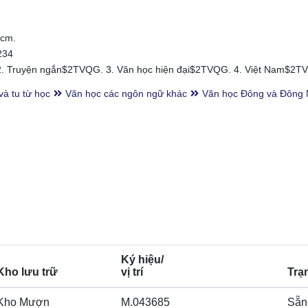
1cm.
234
. Truyện ngắn$2TVQG. 3. Văn học hiện đại$2TVQG. 4. Việt Nam$2T
và tu từ học
Văn học các ngôn ngữ khác
Văn học Đông và Đông
Ký hiệu/
Kho lưu trữ
vị trí
Trạ
Kho Mượn
M.043685
Sẵn