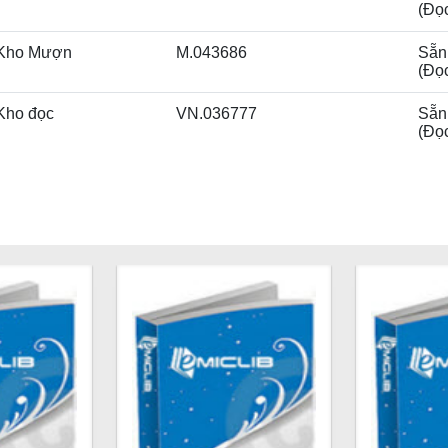
(Đọ
Kho Mượn
M.043686
Sẵn
(Đọ
Kho đọc
VN.036777
Sẵn
(Đọ