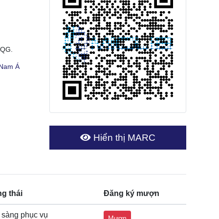
VQG.
 Nam Á
Hiển thị MARC
ng thái
Đăng ký mượn
 sàng phục vụ
Mượn