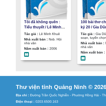
Tôi đã không quên :
100 bài thơ ch
Tiểu thuyết / Lê Minh
kỷ 20 / Gia Dũ
Khuê
soạn, tuyển 
Tác giả :
Lê Minh Khuê
Tác giả :
Gia Dũ
soạn, tuyển chọ
Nhà xuất bản :
Nxb. Hội
nhà văn
Nhà xuất bản :
nhà văn
Năm xuất bản :
2006
Năm xuất bản :
Thư viện tỉnh Quảng Ninh © 202
Địa chỉ :
Đường Trần Quốc Nghiễn - Phường Hồng Hải - Th
Điện thoại :
0203.6500.163