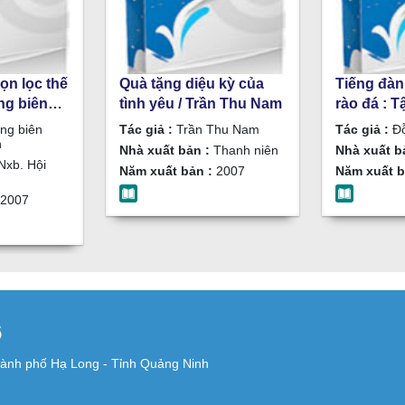
ọn lọc thế
Quà tặng diệu kỳ của
Tiếng đàn
ng biên
tình yêu / Trần Thu Nam
rào đá : T
chọn
ngắn / Đỗ
ng biên
Tác giả :
Trần Thu Nam
Tác giả :
Đỗ
n
Nhà xuất bản :
Thanh niên
Nhà xuất b
Nxb. Hội
Năm xuất bản :
2007
Năm xuất b
2007
6
ành phố Hạ Long - Tỉnh Quảng Ninh