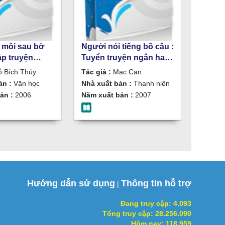
 môi sau bờ
Người nói tiếng bồ câu :
ập truyện
Tuyển truyện ngắn hay
 Bích Thúy
và mới nhất / Mạc Can
 Bích Thúy
Tác giả :
Mạc Can
ản :
Văn học
Nhà xuất bản :
Thanh niên
ản :
2006
Năm xuất bản :
2007
Hướng dẫn sử dụng
Thông tin hỗ trợ
|
Đang truy cập:
4.093
Tổng truy cập:
28.256.090
Hôm nay:
118.959