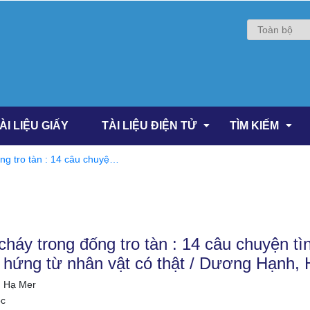
ÀI LIỆU GIẤY
TÀI LIỆU ĐIỆN TỬ
TÌM KIẾM
ng tro tàn : 14 câu chuyện
từ nhân vật có thật /
cháy trong đống tro tàn : 14 câu chuyện tì
 hứng từ nhân vật có thật / Dương Hạnh,
 Hạ Mer
c