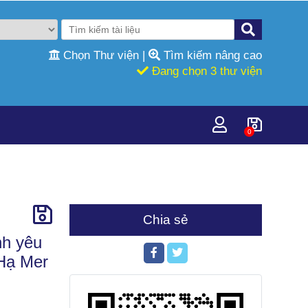
Chọn Thư viện
|
Tìm kiếm nâng cao
Đang chọn 3 thư viện
0
Chia sẻ
nh yêu
 Hạ Mer