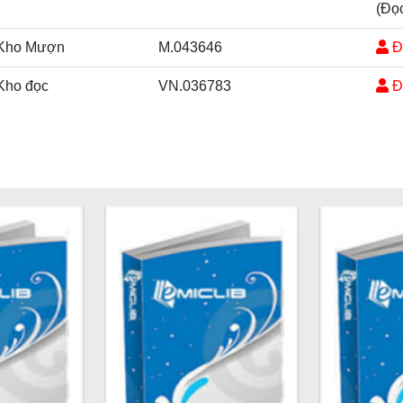
(Đọ
Kho Mượn
M.043646
Đ
Kho đọc
VN.036783
Đ