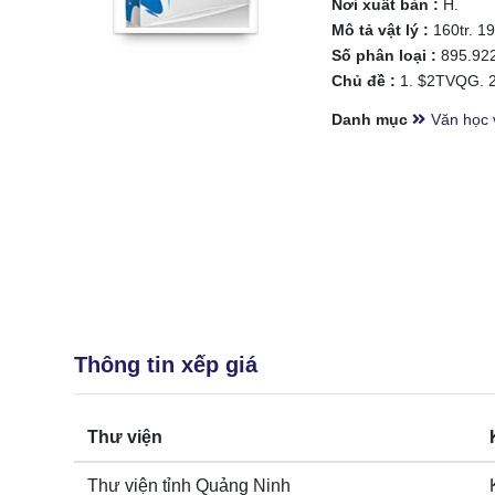
Nơi xuất bản :
H.
Mô tả vật lý :
160tr. 1
Số phân loại :
895.92
Chủ đề :
1. $2TVQG. 2.
Danh mục
Văn học 
Thông tin xếp giá
Thư viện
Thư viện tỉnh Quảng Ninh