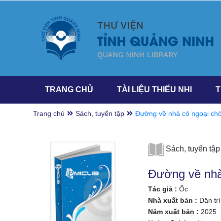
TRANG CHỦ
TÀI LIỆU THIẾU NHI
T
Trang chủ
Sách, tuyển tập
Đường về nhà có ngoại ch
Sách, tuyển tập
Đường về nhà
Tác giả :
Ốc
Nhà xuất bản :
Dân trí
Năm xuất bản :
2025