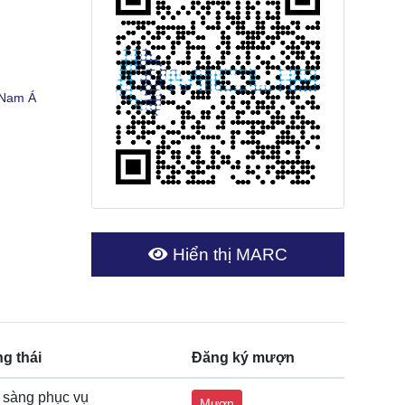
 Nam Á
Hiển thị MARC
ng thái
Đăng ký mượn
 sàng phục vụ
Mượn