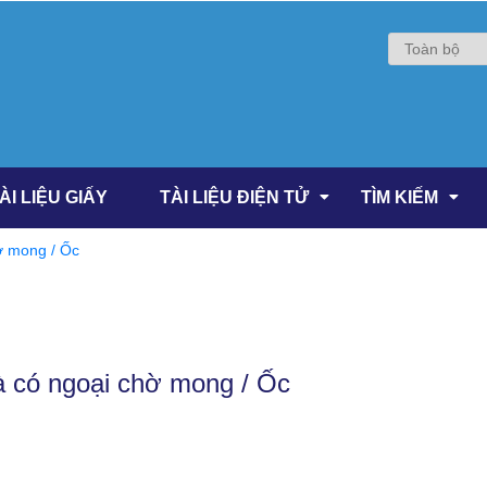
ÀI LIỆU GIẤY
TÀI LIỆU ĐIỆN TỬ
TÌM KIẾM
ờ mong / Ốc
 có ngoại chờ mong / Ốc