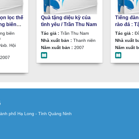
ọn lọc thế
Quà tặng diệu kỳ của
Tiếng đàn
ng biên
tình yêu / Trần Thu Nam
rào đá : T
chọn
ngắn / Đỗ
ng biên
Tác giả :
Trần Thu Nam
Tác giả :
Đỗ
n
Nhà xuất bản :
Thanh niên
Nhà xuất b
Nxb. Hội
Năm xuất bản :
2007
Năm xuất b
2007
6
ành phố Hạ Long - Tỉnh Quảng Ninh