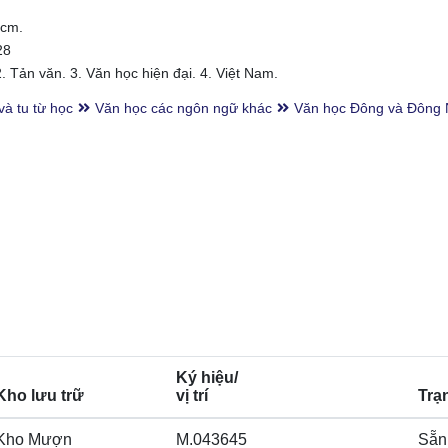
9cm.
28
 Tản văn. 3. Văn học hiện đại. 4. Việt Nam.
và tu từ học
Văn học các ngôn ngữ khác
Văn học Đông và Đông
Ký hiệu/
Kho lưu trữ
vị trí
Trạ
Kho Mượn
M.043645
Sẵn