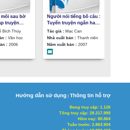
 môi sau bờ
Người nói tiếng bồ câu :
ập truyện
Tuyển truyện ngắn hay
 Bích Thúy
và mới nhất / Mạc Can
 Bích Thúy
Tác giả :
Mạc Can
ản :
Văn học
Nhà xuất bản :
Thanh niên
ản :
2006
Năm xuất bản :
2007
Hướng dẫn sử dụng
Thông tin hỗ trợ
|
Đang truy cập:
1.126
Tổng truy cập:
28.217.995
Hôm nay:
80.864
Tuần trước:
2.863.904