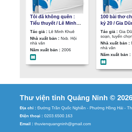
Tôi đã không quên :
100 bài thơ ch
Tiểu thuyết / Lê Minh
kỷ 20 / Gia Dũ
Khuê
soạn, tuyển 
Tác giả :
Lê Minh Khuê
Tác giả :
Gia Dũ
soạn, tuyển chọ
Nhà xuất bản :
Nxb. Hội
nhà văn
Nhà xuất bản :
nhà văn
Năm xuất bản :
2006
Năm xuất bản :
Thư viện tỉnh Quảng Ninh © 202
Địa chỉ :
Đường Trần Quốc Nghiễn - Phường Hồng Hải - Th
Điện thoại :
0203.6500.163
Email :
thuvienquangninh@gmail.com