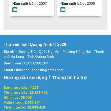
N
Năm xuất bản :
2007
Năm xuất bản :
2006
N
Thư viện tỉnh Quảng Ninh © 2026
Địa chỉ :
Đường Trần Quốc Nghiễn - Phường Hồng Hải - Thành
phố Hạ Long - Tỉnh Quảng Ninh
Điện thoại :
0203.6500.163
Email :
thuvienquangninh@gmail.com
|
Hướng dẫn sử dụng
Thông tin hỗ trợ
Đang truy cập:
4.207
Tổng truy cập:
28.299.662
Hôm nay:
36.458
Tuần trước:
2.863.904
Tháng trước:
18.883.418