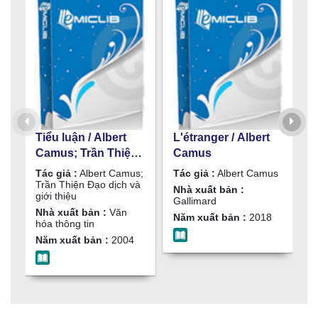
Tiểu luận / Albert
L'étranger / Albert
L
Camus; Trần Thiện
Camus
Đạo dịch và giới
Tác giả :
Albert Camus;
Tác giả :
Albert Camus
T
thiệu
Trần Thiện Đạo dịch và
Nhà xuất bản :
N
giới thiệu
Gallimard
G
Nhà xuất bản :
Văn
Năm xuất bản :
2018
N
hóa thông tin
Năm xuất bản :
2004