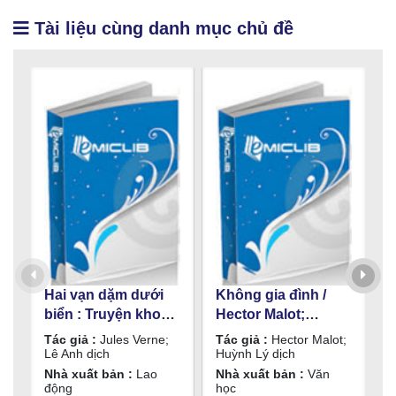
Tài liệu cùng danh mục chủ đề
Hai vạn dặm dưới
Không gia đình /
V
biển : Truyện khoa
Hector Malot;
p
học viễn tưởng /
Huỳnh Lý dịch
B
Tác giả :
Jules Verne;
Tác giả :
Hector Malot;
T
Jules Verne; Lê Anh
T
Lê Anh dịch
Huỳnh Lý dịch
B
T
dịch
V
Nhà xuất bản :
Lao
Nhà xuất bản :
Văn
L
động
học